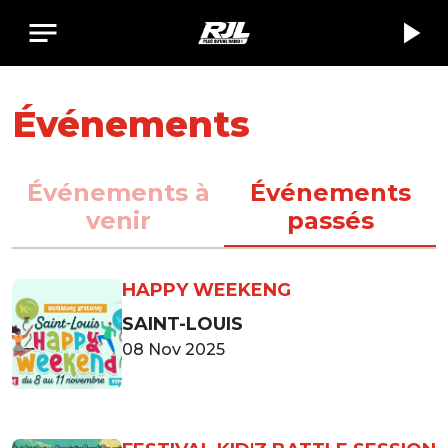
notes
play_arrow
Événements
Événements à
Événements
venir
passés
HAPPY WEEKENG
SAINT-LOUIS
08 Nov 2025