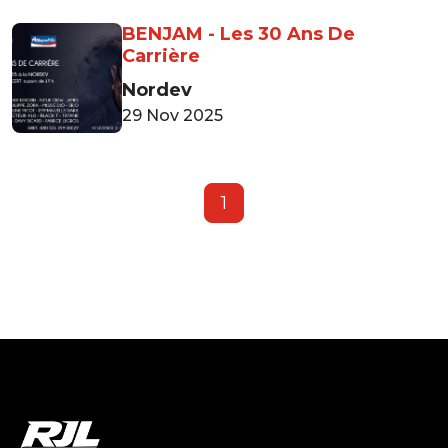
BENJAM - Les 30 Ans De
Carrière
Nordev
29 Nov 2025
1