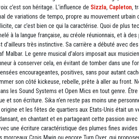
voix c’est son héritage. L’influence de
Sizzla
,
Capleton
, 
mal de variations de tempo, propre au mouvement urbain 
licite, car c’est bien ce qui la caractérise. Quoi de plus
melé à la langue française, au créole réunionnais, et à des
 d’ailleurs très instinctive. Sa carrière a débuté avec d
Malbar. Le genre musical d’alors imposait aux musiciens
nneur à conserver cela, en évitant de tomber dans une fo
pensées encourageantes, positives, sans pour autant cache
er son côté kickeuse, rebelle, prête à aller au front. 
dans les Sound Systems et Open Mics en tout genre. Être la
e et son écriture. Sika n’en reste pas moins une personne
rigine et les fêtes de quartiers aux Etats-Unis était un vé
dansant, en chantant et en partageant cette passion avec
l avec une écriture caractéristique des plumes fines avid
t les morceaux Crois Mwin ou encore Turn Over, qui proposen