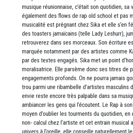
musique réunionnaise, c’était son quotidien, sa 
également des flows de rap old school et pas 
musicalité est prégnant chez Sika et elle s’en fé
des toasters jamaïcains (telle Lady Leshurr), ju
retrouverez dans ses morceaux. Son écriture est
marquée notamment par des artistes comme Kaf 
par des textes engagés. Sika met un point d’ho
moralisatrice. Elle parsème donc ses titres de 
engagements profonds. On ne pourra jamais gomm
trou parmi une ribambelle d’artistes masculins 
envie reste encore très palpable dans sa musiqu
ambiancer les gens qui l’écoutent. Le Rap à son o
moyen d’oublier les tourments du quotidien, en 
non- calcul chez l’artiste et cet entrain musica
univers à l’oreille, elle conseille naturellemen